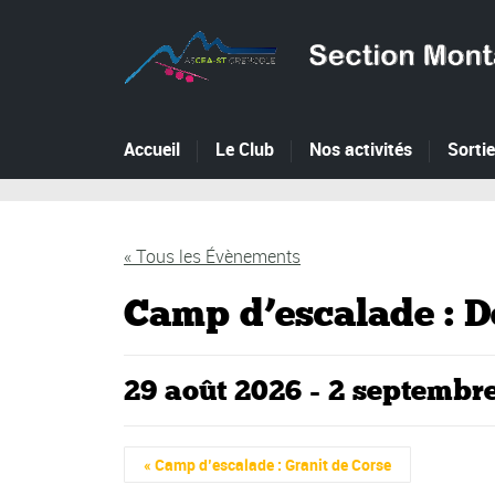
Accueil
Le Club
Nos activités
Sorti
« Tous les Évènements
Camp d’escalade : D
29 août 2026
-
2 septembr
Navigation
«
Camp d’escalade : Granit de Corse
Évènement