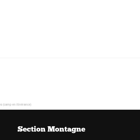
s (camp en itinérance)
Section Montagne