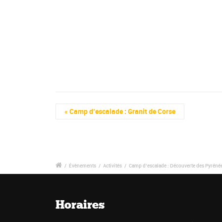
Navigation
«
Camp d’escalade : Granit de Corse
Évènement
/
Évènements
/
Activités
/
Camp d’escalade : Découverte des Pyrénée
Horaires