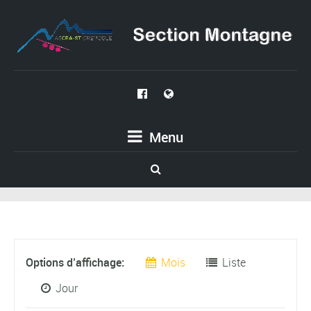
Menu
Navigation
Options d’affichage
Mois
Liste
par
Jour
l’affichage