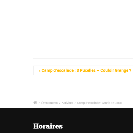
Navigation
«
Camp d’escalade : 3 Pucelles – Couloir Grange ?
Évènement
/
Évènements
/
Activités
/
Camp d’escalade : Granit de Corse
Horaires