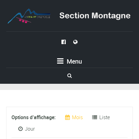
Menu
Navigation
Options d’affichage
Mois
Liste
par
Jour
l’affichage