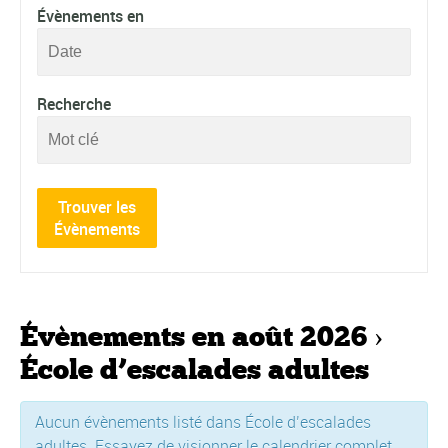
des
Évènements en
évènements
Recherche
Évènements en août 2026
›
École d’escalades adultes
Aucun évènements listé dans École d’escalades
adultes. Essayez de visionner le calendrier complet