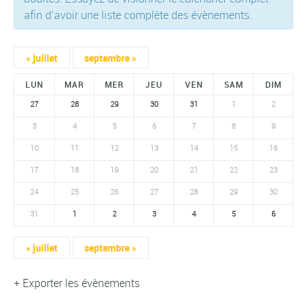
afin d’avoir une liste complète des évènements.
Navigation
«
juillet
septembre
»
par
LUN
MAR
MER
JEU
VEN
SAM
DIM
Calendrier
27
28
29
30
31
1
2
mensuel
3
4
5
6
7
8
9
10
11
12
13
14
15
16
17
18
19
20
21
22
23
24
25
26
27
28
29
30
31
1
2
3
4
5
6
Navigation
«
juillet
septembre
»
par
+ Exporter les évènements
Calendrier
mensuel