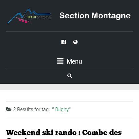
Menu
2 Results for
tag:
Bligny
Weekend ski rando : Combe des