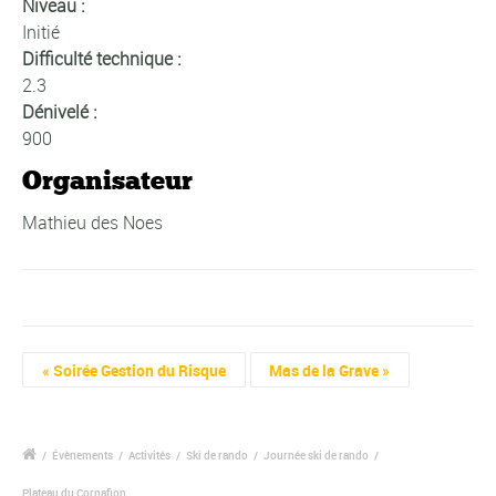
Niveau :
Initié
Difficulté technique :
2.3
Dénivelé :
900
Organisateur
Mathieu des Noes
Navigation
«
Soirée Gestion du Risque
Mas de la Grave
»
Évènement
/
Évènements
/
Activités
/
Ski de rando
/
Journée ski de rando
/
Plateau du Cornafion