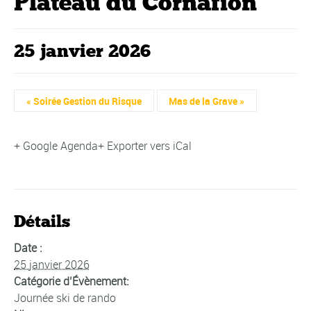
Plateau du Cornafion
25 janvier 2026
Navigation
«
Soirée Gestion du Risque
Mas de la Grave
»
Évènement
+ Google Agenda
+ Exporter vers iCal
Détails
Date :
25 janvier 2026
Catégorie d’Évènement:
Journée ski de rando