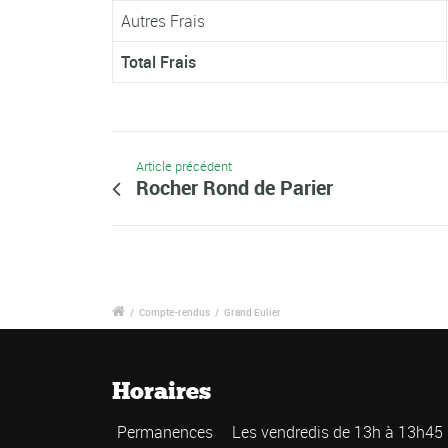
Autres Frais
Total Frais
Article précédent
Rocher Rond de Parier
/
Compte-rendus
/
Grand Eulier
Horaires
Permanences
Les vendredis de 13h à 13h45