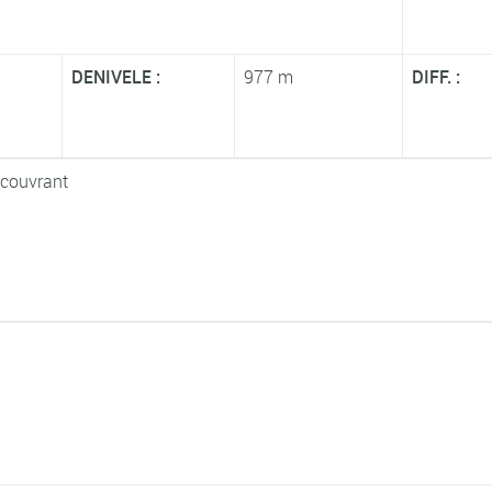
DENIVELE :
977 m
DIFF. :
 couvrant