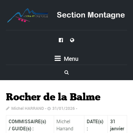
Menu
Rocher de la Balme
Michel HARRAND
31/01/2026
COMMISSAIRE(s)
Michel
DATE(s)
31
/
GUIDE(s) :
Harrand
:
janvier