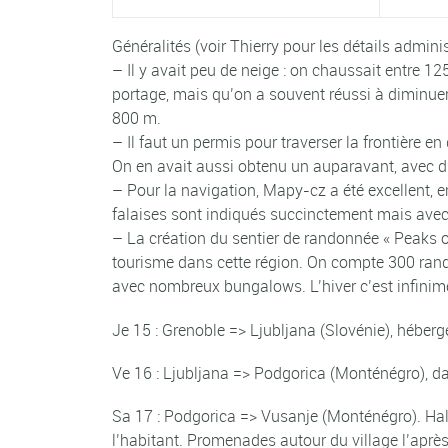
Généralités (voir Thierry pour les détails adminis
– Il y avait peu de neige : on chaussait entre 
portage, mais qu’on a souvent réussi à diminuer
800 m.
– Il faut un permis pour traverser la frontière e
On en avait aussi obtenu un auparavant, avec dif
– Pour la navigation, Mapy-cz a été excellent, en t
falaises sont indiqués succinctement mais avec
– La création du sentier de randonnée « Peaks 
tourisme dans cette région. On compte 300 rand
avec nombreux bungalows. L’hiver c’est infinimen
Je 15 : Grenoble => Ljubljana (Slovénie), hébe
Ve 16 : Ljubljana => Podgorica (Monténégro), da
Sa 17 : Podgorica => Vusanje (Monténégro). Halt
l’habitant. Promenades autour du village l’aprè