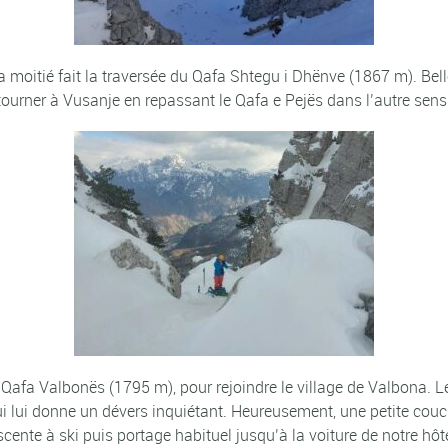
a moitié fait la traversée du Qafa Shtegu i Dhënve (1867 m). Bell
tourner à Vusanje en repassant le Qafa e Pejës dans l’autre sens
u Qafa Valbonës (1795 m), pour rejoindre le village de Valbona. L
i lui donne un dévers inquiétant. Heureusement, une petite couc
ente à ski puis portage habituel jusqu’à la voiture de notre hô