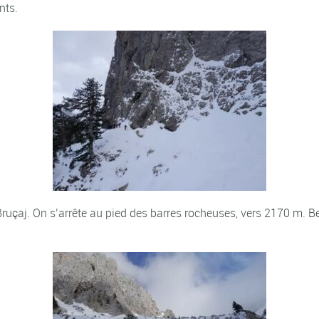
nts.
Bruçaj. On s’arrête au pied des barres rocheuses, vers 2170 m. B