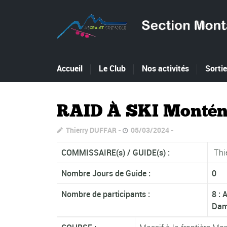
Accueil
Le Club
Nos activités
Sorti
RAID À SKI Montén
Thierry DUFFAR
05/03/2024
COMMISSAIRE(s) /
GUIDE(s) :
Thie
Nombre Jours de Guide :
0
Nombre de participants :
8 : 
Damj