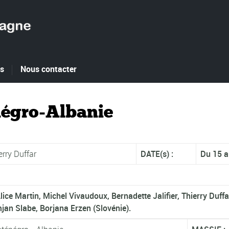
es
Nous contacter
égro-Albanie
rry Duffar
DATE(s) :
Du 15 a
Alice Martin, Michel Vivaudoux, Bernadette Jalifier, Thierry Duf
an Slabe, Borjana Erzen (Slovénie).