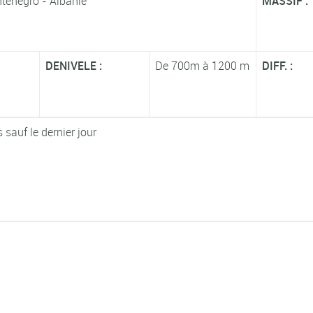
nténégro - Albanie
MASSIF :
DENIVELE :
De 700m à 1200 m
DIFF. :
sauf le dernier jour