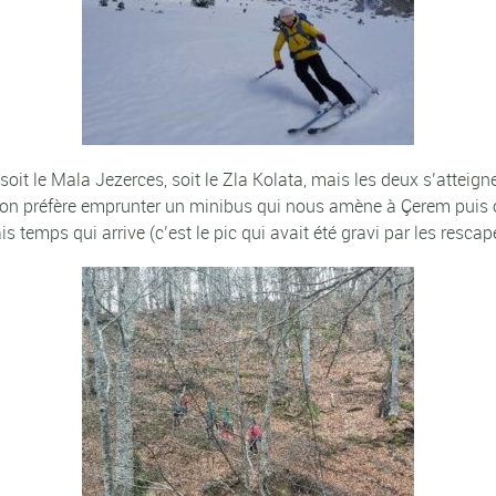
soit le Mala Jezerces, soit le Zla Kolata, mais les deux s’atteig
, on préfère emprunter un minibus qui nous amène à Çerem puis 
 temps qui arrive (c’est le pic qui avait été gravi par les resc