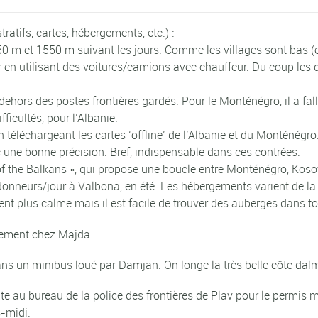
tratifs, cartes, hébergements, etc.) :
1250 m et 1550 m suivant les jours. Comme les villages sont bas 
 en utilisant des voitures/camions avec chauffeur. Du coup les d
n dehors des postes frontières gardés. Pour le Monténégro, il a fal
ficultés, pour l’Albanie.
éléchargeant les cartes ‘offline’ de l’Albanie et du Monténégro. Il 
 une bonne précision. Bref, indispensable dans ces contrées.
of the Balkans », qui propose une boucle entre Monténégro, Kos
onneurs/jour à Valbona, en été. Les hébergements varient de la
t plus calme mais il est facile de trouver des auberges dans tou
rgement chez Majda.
ns un minibus loué par Damjan. On longe la très belle côte dalm
e au bureau de la police des frontières de Plav pour le permis 
s-midi.