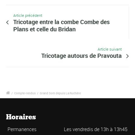
Article précédent
Tricotage entre la combe Combe des
Plans et celle du Bridan
Article suivant
Tricotage autours de Pravouta
/
Compte-rendus
/
Grand Som depuis La Ruchère
Horaires
Permanences
Les vendredis de 13h à 13h45