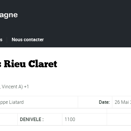
es
Nous contacter
 Rieu Claret
, Vincent A) +1
ippe Liatard
Date:
26 Mai
DENIVELE :
1100