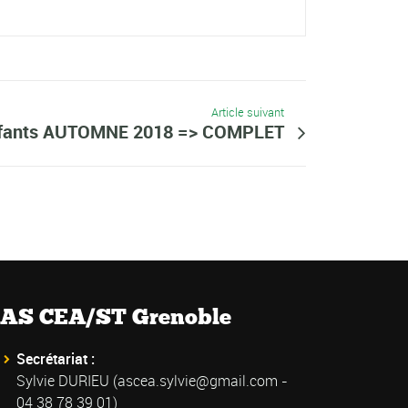
Article suivant
nfants AUTOMNE 2018 => COMPLET
AS CEA/ST Grenoble
Secrétariat :
Sylvie DURIEU (
ascea.sylvie@gmail.com
-
04 38 78 39 01)