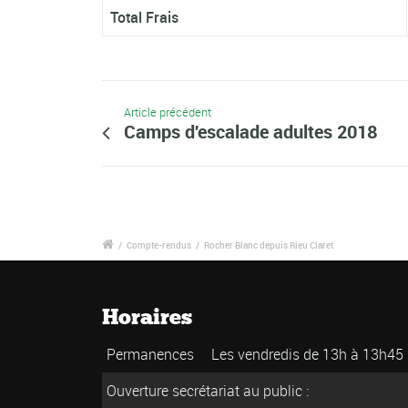
Total Frais
Article précédent
Camps d'escalade adultes 2018
/
Compte-rendus
/
Rocher Blanc depuis Rieu Claret
Horaires
Permanences
Les vendredis de 13h à 13h45
Ouverture secrétariat au public :