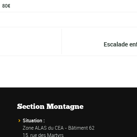
80€
Escalade e
Section Montagne
Situation :
Zone ALAS du CEA - Bâtiment 62
15, rue des Martyrs