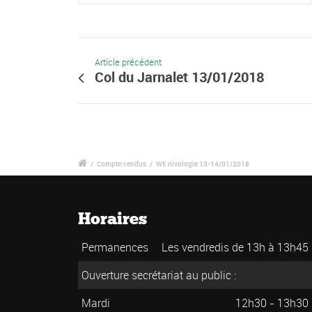
Article précédent
Col du Jarnalet 13/01/2018
/
Compte-rendus
/
WE nivologie 13-14/01/2018
Horaires
Permanences
Les vendredis de 13h à 13h45
Ouverture secrétariat au public :
Mardi
12h30 - 13h30