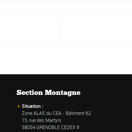
Section Montagne
Situation :
Zone ALAS du CEA - Bâtiment 62
15, rue des Martyrs
38054 GRENOBLE CEDEX 9