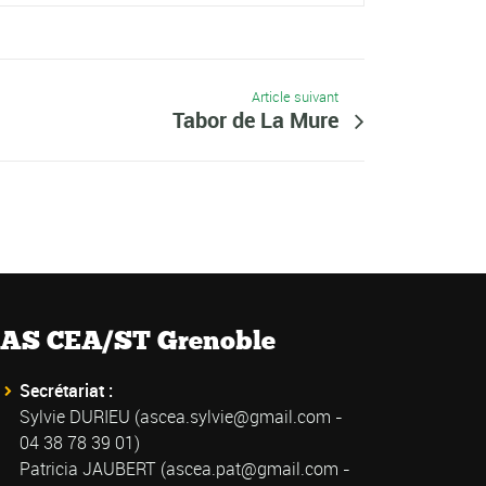
Article suivant
Tabor de La Mure
AS CEA/ST Grenoble
Secrétariat :
Sylvie DURIEU (
ascea.sylvie@gmail.com
-
04 38 78 39 01)
Patricia JAUBERT (
ascea.pat@gmail.com
-