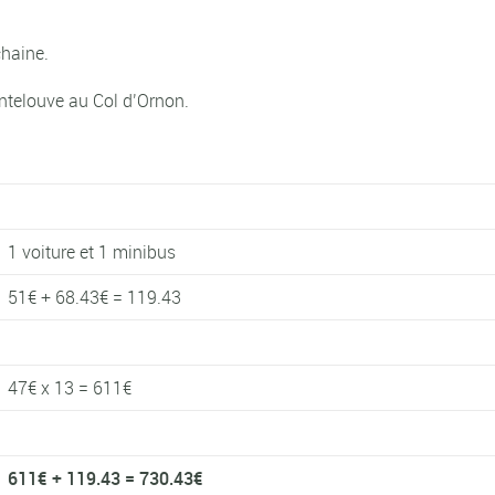
chaine.
ntelouve au Col d’Ornon.
1 voiture et 1 minibus
51€ + 68.43€ = 119.43
47€ x 13 = 611€
611€ + 119.43 = 730.43€