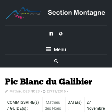
Menu
Pic Blanc du Galibier
Mathieu DES NOES
27/11/2016
COMMISSAIRE(s)
Mathieu
DATE(s)
27
/
GUIDE(s) :
des Noes
:
Novembre